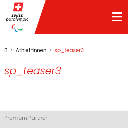
Tog
nav
>
Athlet*innen
>
sp_teaser3
sp_teaser3
Premium Partner