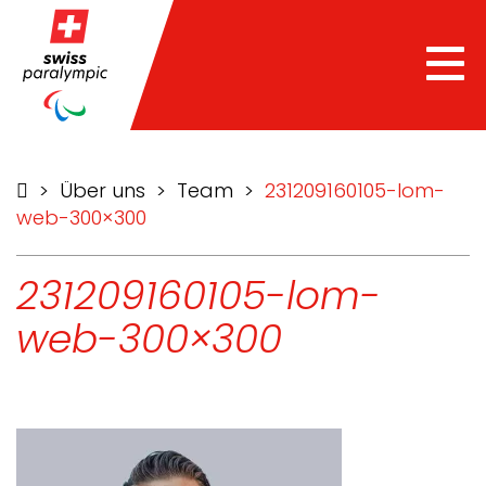
Tog
nav
>
Über uns
>
Team
>
231209160105-lom-
web-300×300
231209160105-lom-
web-300×300