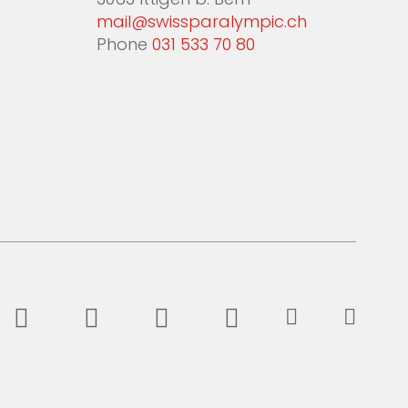
3063 Ittigen b. Bern
mail@swissparalympic.ch
Phone
031 533 70 80