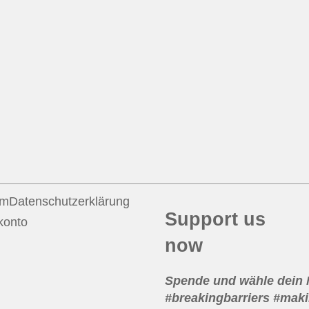
um
Datenschutzerklärung
Support us
konto
now
Spende und wähle dein
#breakingbarriers #maki