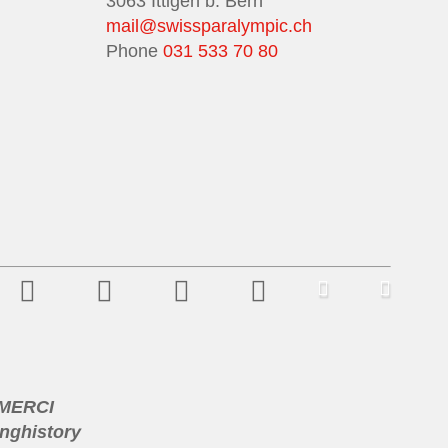
3063 Ittigen b. Bern
mail@swissparalympic.ch
Phone
031 533 70 80
 MERCI
nghistory