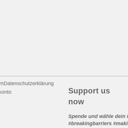
um
Datenschutzerklärung
Support us
konto
now
Spende und wähle dein
#breakingbarriers #maki