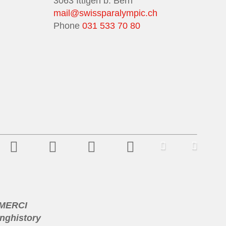
3063 Ittigen b. Bern
mail@swissparalympic.ch
Phone
031 533 70 80
 MERCI
nghistory