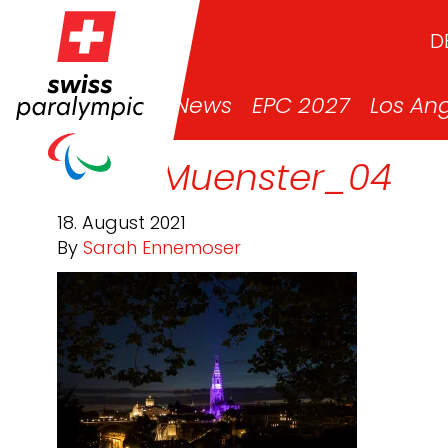
D
News
EPC 2027
Los An
Bern_Muenster_04
18. August 2021
By
Sarah Ennemoser