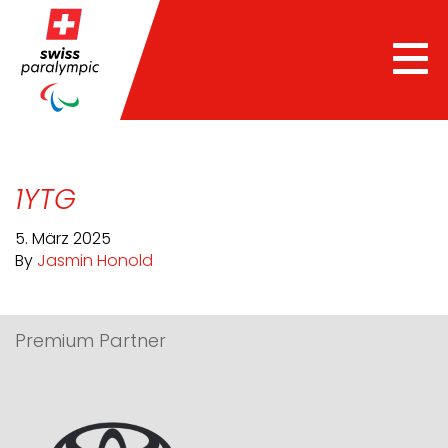
Tog
nav
1YTG
5. März 2025
By
Jasmin Honold
Premium Partner