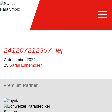
e
Togg
navi
241207212357_lej
7. décembre 2024
By
Sarah Ennemoser
Premium Partner