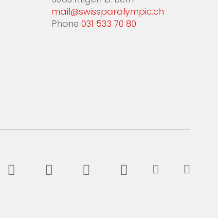
3063 Ittigen b. Bern
mail@swissparalympic.ch
Phone
031 533 70 80