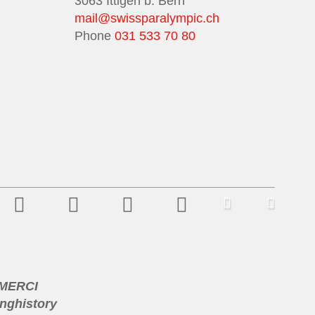
3063 Ittigen b. Bern
mail@swissparalympic.ch
Phone
031 533 70 80
 MERCI
nghistory