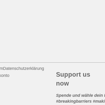
um
Datenschutzerklärung
Support us
konto
now
Spende und wähle dein
#breakingbarriers #maki