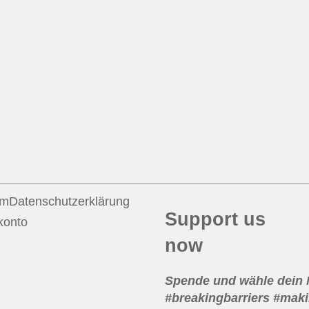
um
Datenschutzerklärung
Support us
konto
now
Spende und wähle dein
#breakingbarriers #maki