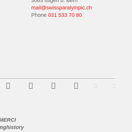
3063 Ittigen b. Bern
mail@swissparalympic.ch
Phone
031 533 70 80
 MERCI
nghistory