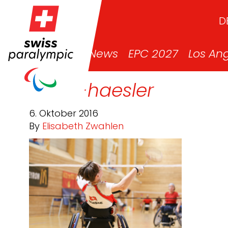
D
News
EPC 2027
Los An
sonja-haesler
6. Oktober 2016
By
Elisabeth Zwahlen