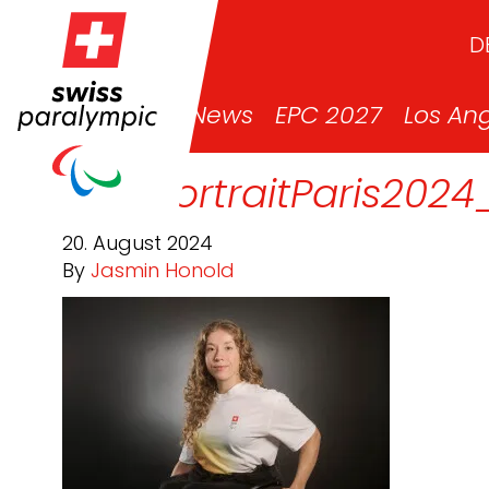
D
News
EPC 2027
Los An
GM_PortraitParis2024
20. August 2024
By
Jasmin Honold