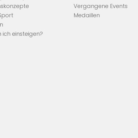
nskonzepte
Vergangene Events
 Sport
Medaillen
en
 ich einsteigen?