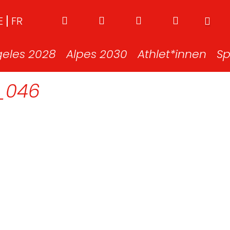
E
FR
geles 2028
Alpes 2030
Athlet*innen
Sp
_046