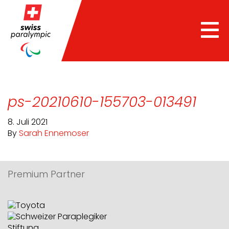
Tog
nav
ps-20210610-155703-013491
8. Juli 2021
By
Sarah Ennemoser
Premium Partner