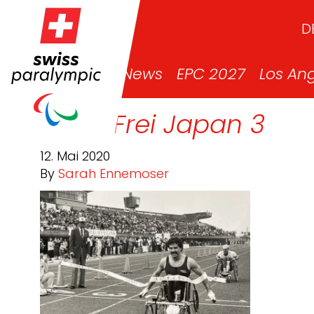
D
News
EPC 2027
Los An
Heinz Frei Japan 3
12. Mai 2020
By
Sarah Ennemoser