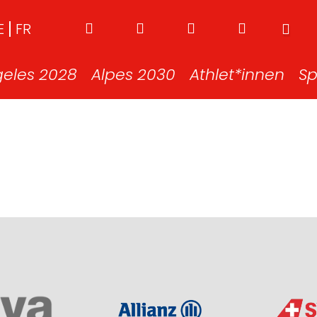
E
FR
geles 2028
Alpes 2030
Athlet*innen
Sp