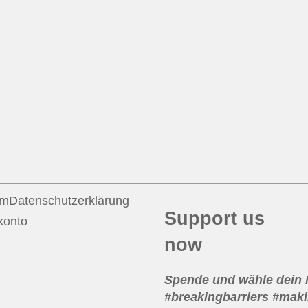
um
Datenschutzerklärung
Support us
konto
now
Spende und wähle dein
#breakingbarriers #maki