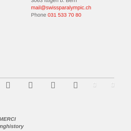
3063 Ittigen b. Bern
mail@swissparalympic.ch
Phone
031 533 70 80
 MERCI
nghistory